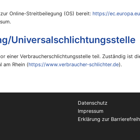
zur Online-Streitbeilegung (OS) bereit:
https://ec.europa.e
ssum.
ng/Universal­schlichtungs­stelle
 einer Verbraucherschlichtungsstelle teil. Zuständig ist di
l am Rhein (
https://www.verbraucher-schlichter.de
).
Datenschutz
Impressum
Erklärung zur Barrierefreih