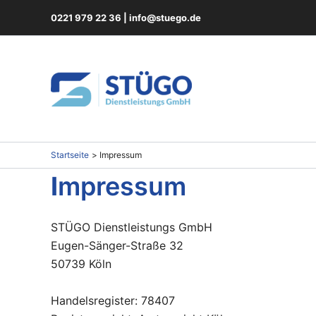
Zum
0221 979 22 36
|
info@stuego.de
Inhalt
springen
Startseite
Impressum
I
mpressum
STÜGO Dienstleistungs GmbH
Eugen-Sänger-Straße 32
50739 Köln
Handelsregister: 78407