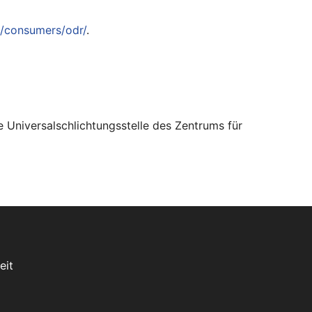
u/consumers/odr/
.
e Universalschlichtungsstelle des Zentrums für
eit